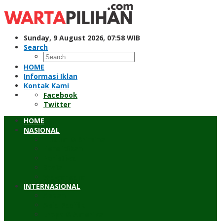
Skip
to
content
Sunday, 9 August 2026, 07:58 WIB
Search
HOME
Informasi Iklan
Kontak Kami
Facebook
Twitter
HOME
NASIONAL
Hukum & Kriminal
Pendidikan
Peristiwa
Sosial
Wawancara
INTERNASIONAL
Asean
Asia Pasifik
Eropa & Amerika