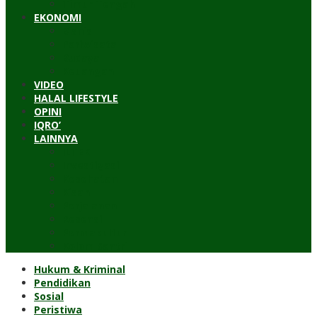
Timur Tengah
EKONOMI
Bisnis
Pariwisata
Budaya
Keuangan
VIDEO
HALAL LIFESTYLE
OPINI
IQRO’
LAINNYA
ILTEK
Investigasi
Kesehatan
Kisah
Perjalanan
Resensi
Permakultur
Kolom Santri
Hukum & Kriminal
Pendidikan
Sosial
Peristiwa