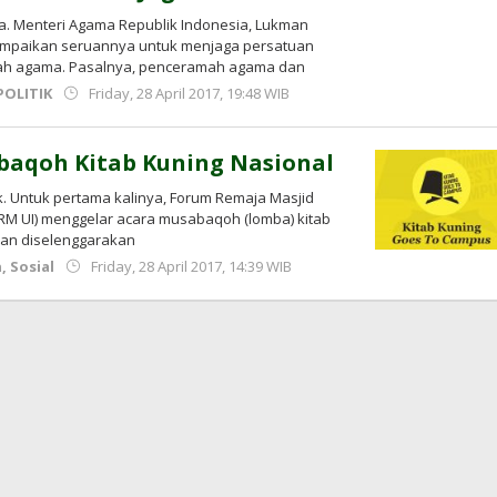
ta. Menteri Agama Republik Indonesia, Lukman
ampaikan seruannya untuk menjaga persatuan
h agama. Pasalnya, penceramah agama dan
by
POLITIK
Friday, 28 April 2017, 19:48 WIB
Adi
Prawiranegara
baqoh Kitab Kuning Nasional
. Untuk pertama kalinya, Forum Remaja Masjid
FRM UI) menggelar acara musabaqoh (lomba) kitab
kan diselenggarakan
by
n
,
Sosial
Friday, 28 April 2017, 14:39 WIB
Adi
Prawiranegara