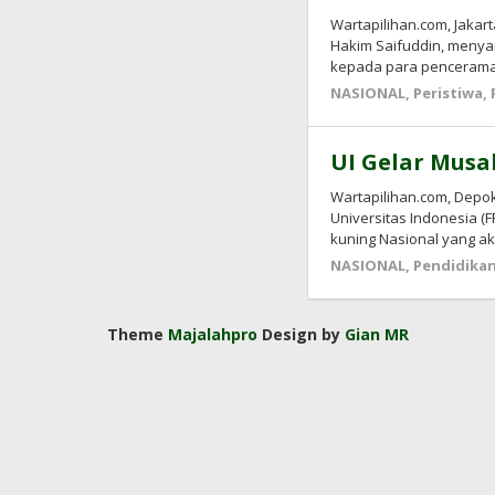
Wartapilihan.com, Jakar
Hakim Saifuddin, meny
kepada para pencerama
NASIONAL
,
Peristiwa
,
UI Gelar Musa
Wartapilihan.com, Depok
Universitas Indonesia (
kuning Nasional yang a
NASIONAL
,
Pendidika
Theme
Majalahpro
Design by
Gian MR