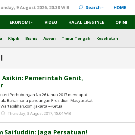
Sunday, 9 August 2026, 20:38 WIB
Search
HOME
EKONOMI
VIDEO
HALAL LIFESTYLE
OPINI
a
Klipik
Bisnis
Asean
Timur Tengah
Kesehatan
l
l Asikin: Pemerintah Genit,
r
nteri Perhubungan No 26 tahun 2017 mendapat
ihak. Bahaimana pandangan Presidium Masyarakat
 Wartapilihan.com, Jakarta –-Ketua
by
Thursday, 3 August 2017, 18:04 WIB
Adi
Prawiranegara
Saifuddin: Jaga Persatuan!