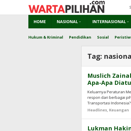
Skip
to
content
HOME
NASIONAL
INTERNASIONAL
Hukum & Kriminal
Pendidikan
Sosial
Peristiw
Tag:
nasiona
Muslich Zaina
Apa-Apa Diatu
Keluarnya Peraturan Me
respon dari berbagai p
Transportasi Indonesia?
Headlines
,
Keuangan
Lukman Hakim 