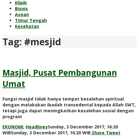
Klipik
Bisnis
Asean
Timur Tengah
Kesehatan
Tag:
#mesjid
Masjid, Pusat Pembangunan
Umat
Fungsi masjid tidak hanya tempat kesalehan spiritual
dengan melakukan ibadah transedental kepada Allah SWT,
tetapi juga dapat meningkatkan kesalehan sosial dengan
program
EKONOMI
,
Headlines
Sunday, 3 December 2017, 16:20
by
WIB
Sunday, 3 December 2017, 16:20 WIB
Share
Tweet
Adi