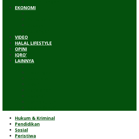
Timur Tengah
EKONOMI
Bisnis
Pariwisata
Budaya
Keuangan
VIDEO
HALAL LIFESTYLE
OPINI
IQRO’
LAINNYA
ILTEK
Investigasi
Kesehatan
Kisah
Perjalanan
Resensi
Permakultur
Kolom Santri
Hukum & Kriminal
Pendidikan
Sosial
Peristiwa