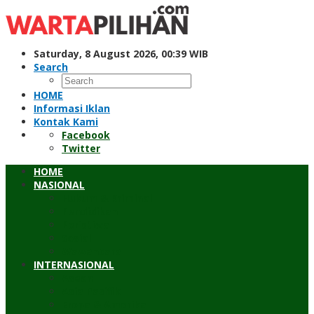
Skip
to
content
Saturday, 8 August 2026, 00:39 WIB
Search
HOME
Informasi Iklan
Kontak Kami
Facebook
Twitter
HOME
NASIONAL
Hukum & Kriminal
Pendidikan
Peristiwa
Sosial
Wawancara
INTERNASIONAL
Asean
Asia Pasifik
Eropa & Amerika