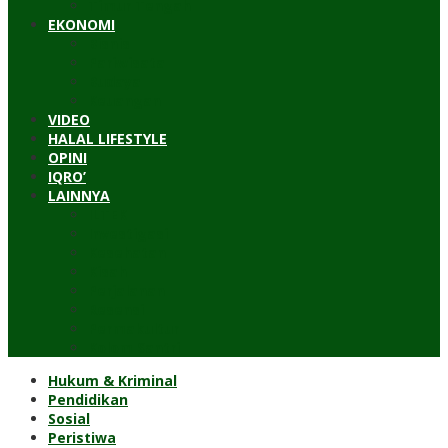
Timur Tengah
EKONOMI
Bisnis
Pariwisata
Budaya
Keuangan
VIDEO
HALAL LIFESTYLE
OPINI
IQRO’
LAINNYA
ILTEK
Investigasi
Kesehatan
Kisah
Perjalanan
Resensi
Permakultur
Kolom Santri
Hukum & Kriminal
Pendidikan
Sosial
Peristiwa