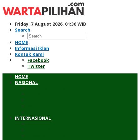
Skip
to
content
Friday, 7 August 2026, 01:36 WIB
Search
HOME
Informasi Iklan
Kontak Kami
Facebook
Twitter
HOME
NASIONAL
Hukum & Kriminal
Pendidikan
Peristiwa
Sosial
Wawancara
INTERNASIONAL
Asean
Asia Pasifik
Eropa & Amerika