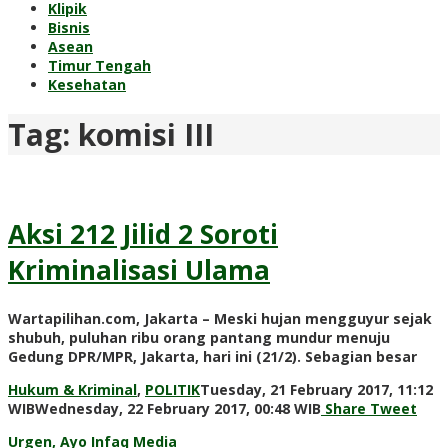
Klipik
Bisnis
Asean
Timur Tengah
Kesehatan
Tag:
komisi III
Aksi 212 Jilid 2 Soroti
Kriminalisasi Ulama
Wartapilihan.com, Jakarta – Meski hujan mengguyur sejak
shubuh, puluhan ribu orang pantang mundur menuju
Gedung DPR/MPR, Jakarta, hari ini (21/2). Sebagian besar
Hukum & Kriminal
,
POLITIK
Tuesday, 21 February 2017, 11:12
by
WIB
Wednesday, 22 February 2017, 00:48 WIB
Share
Tweet
redaksi
Urgen, Ayo Infaq Media