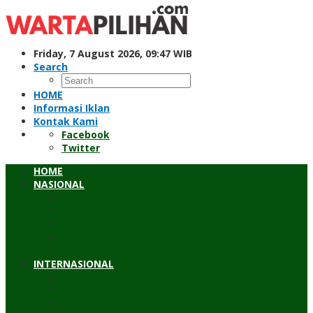
Skip
to
content
Friday, 7 August 2026, 09:47 WIB
Search
HOME
Informasi Iklan
Kontak Kami
Facebook
Twitter
HOME
NASIONAL
Hukum & Kriminal
Pendidikan
Peristiwa
Sosial
Wawancara
INTERNASIONAL
Asean
Asia Pasifik
Eropa & Amerika