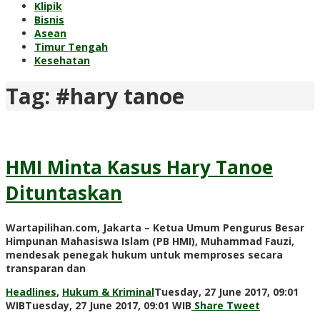
Klipik
Bisnis
Asean
Timur Tengah
Kesehatan
Tag:
#hary tanoe
HMI Minta Kasus Hary Tanoe
Dituntaskan
Wartapilihan.com, Jakarta – Ketua Umum Pengurus Besar
Himpunan Mahasiswa Islam (PB HMI), Muhammad Fauzi,
mendesak penegak hukum untuk memproses secara
transparan dan
Headlines
,
Hukum & Kriminal
Tuesday, 27 June 2017, 09:01
by
WIB
Tuesday, 27 June 2017, 09:01 WIB
Share
Tweet
redaksi