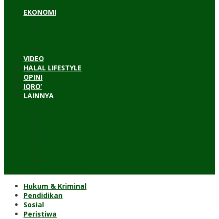
Timur Tengah
EKONOMI
Bisnis
Pariwisata
Budaya
Keuangan
VIDEO
HALAL LIFESTYLE
OPINI
IQRO’
LAINNYA
ILTEK
Investigasi
Kesehatan
Kisah
Perjalanan
Resensi
Permakultur
Kolom Santri
Hukum & Kriminal
Pendidikan
Sosial
Peristiwa