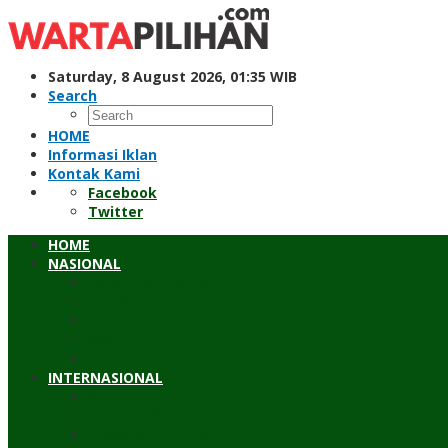
Skip
to
content
Saturday, 8 August 2026, 01:35 WIB
Search
HOME
Informasi Iklan
Kontak Kami
Facebook
Twitter
HOME
NASIONAL
Hukum & Kriminal
Pendidikan
Peristiwa
Sosial
Wawancara
INTERNASIONAL
Asean
Asia Pasifik
Eropa & Amerika