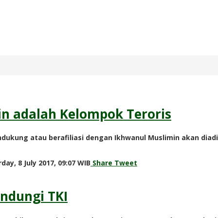
in adalah Kelompok Teroris
kung atau berafiliasi dengan Ikhwanul Muslimin akan diadili
by
day, 8 July 2017, 09:07 WIB
Share
Tweet
redaksi
ndungi TKI