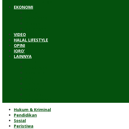
Timur Tengah
EKONOMI
Bisnis
Pariwisata
Budaya
Keuangan
VIDEO
HALAL LIFESTYLE
OPINI
IQRO’
LAINNYA
ILTEK
Investigasi
Kesehatan
Kisah
Perjalanan
Resensi
Permakultur
Kolom Santri
Hukum & Kriminal
Pendidikan
Sosial
Peristiwa