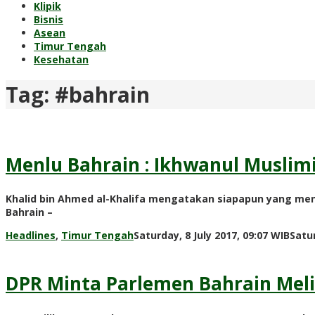
Klipik
Bisnis
Asean
Timur Tengah
Kesehatan
Tag:
#bahrain
Menlu Bahrain : Ikhwanul Muslim
Khalid bin Ahmed al-Khalifa mengatakan siapapun yang mendu
Bahrain –
Headlines
,
Timur Tengah
Saturday, 8 July 2017, 09:07 WIB
Satur
DPR Minta Parlemen Bahrain Meli