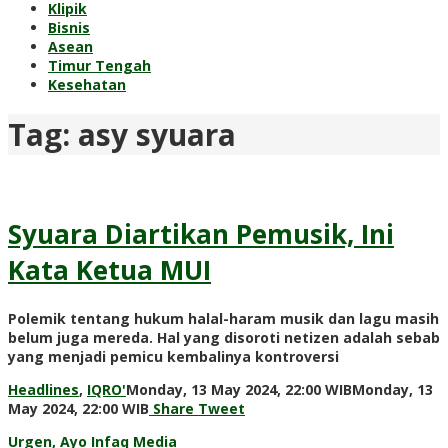
Klipik
Bisnis
Asean
Timur Tengah
Kesehatan
Tag:
asy syuara
Syuara Diartikan Pemusik, Ini
Kata Ketua MUI
Polemik tentang hukum halal-haram musik dan lagu masih
belum juga mereda. Hal yang disoroti netizen adalah sebab
yang menjadi pemicu kembalinya kontroversi
Headlines
,
IQRO'
Monday, 13 May 2024, 22:00 WIB
Monday, 13
by
May 2024, 22:00 WIB
Share
Tweet
Adi
Urgen, Ayo Infaq Media
Prawiranegara