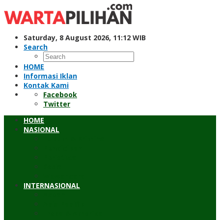
Skip
to
content
Saturday, 8 August 2026, 11:12 WIB
Search
HOME
Informasi Iklan
Kontak Kami
Facebook
Twitter
HOME
NASIONAL
Hukum & Kriminal
Pendidikan
Peristiwa
Sosial
Wawancara
INTERNASIONAL
Asean
Asia Pasifik
Eropa & Amerika