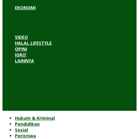
Timur Tengah
EKONOMI
Bisnis
Pariwisata
Budaya
Keuangan
VIDEO
HALAL LIFESTYLE
OPINI
IQRO’
LAINNYA
ILTEK
Investigasi
Kesehatan
Kisah
Perjalanan
Resensi
Permakultur
Kolom Santri
Hukum & Kriminal
Pendidikan
Sosial
Peristiwa