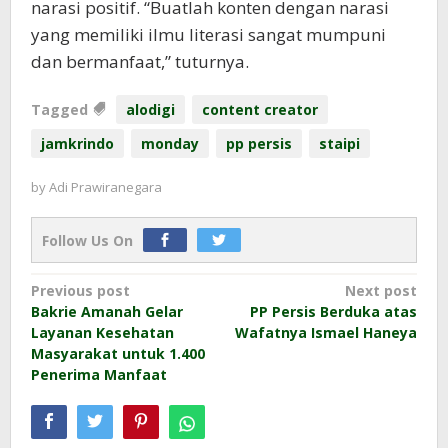
narasi positif. “Buatlah konten dengan narasi
yang memiliki ilmu literasi sangat mumpuni
dan bermanfaat,” tuturnya.
Tagged
alodigi
content creator
jamkrindo
monday
pp persis
staipi
by
Adi Prawiranegara
Follow Us On
Post
Previous post
Next post
Bakrie Amanah Gelar
PP Persis Berduka atas
navigation
Layanan Kesehatan
Wafatnya Ismael Haneya
Masyarakat untuk 1.400
Penerima Manfaat