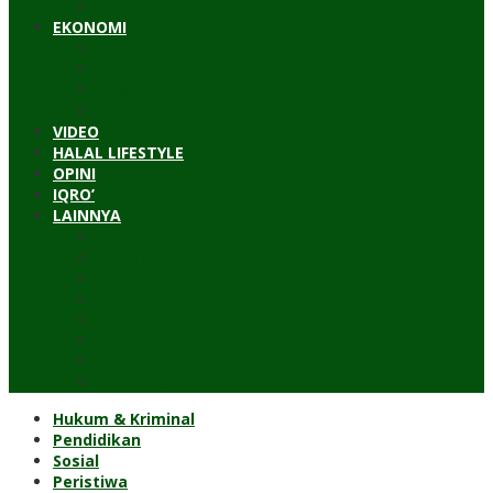
Timur Tengah
EKONOMI
Bisnis
Pariwisata
Budaya
Keuangan
VIDEO
HALAL LIFESTYLE
OPINI
IQRO’
LAINNYA
ILTEK
Investigasi
Kesehatan
Kisah
Perjalanan
Resensi
Permakultur
Kolom Santri
Hukum & Kriminal
Pendidikan
Sosial
Peristiwa