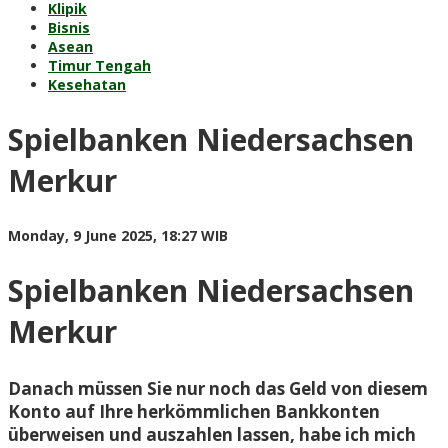
Klipik
Bisnis
Asean
Timur Tengah
Kesehatan
Spielbanken Niedersachsen
Merkur
by
Monday, 9 June 2025, 18:27 WIB
Spielbanken Niedersachsen
Merkur
Danach müssen Sie nur noch das Geld von diesem
Konto auf Ihre herkömmlichen Bankkonten
überweisen und auszahlen lassen, habe ich mich