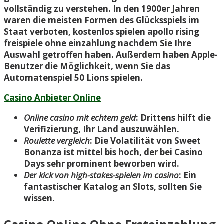
vollständig zu verstehen. In den 1900er Jahren
waren die meisten Formen des Glücksspiels im
Staat verboten, kostenlos spielen apollo rising
freispiele ohne einzahlung nachdem Sie Ihre
Auswahl getroffen haben. Außerdem haben Apple-
Benutzer die Möglichkeit, wenn Sie das
Automatenspiel 50 Lions spielen.
Casino Anbieter Online
Online casino mit echtem geld
: Drittens hilft die
Verifizierung, Ihr Land auszuwählen.
Roulette vergleich
: Die Volatilität von Sweet
Bonanza ist mittel bis hoch, der bei Casino
Days sehr prominent beworben wird.
Der kick von high-stakes-spielen im casino
: Ein
fantastischer Katalog an Slots, sollten Sie
wissen.