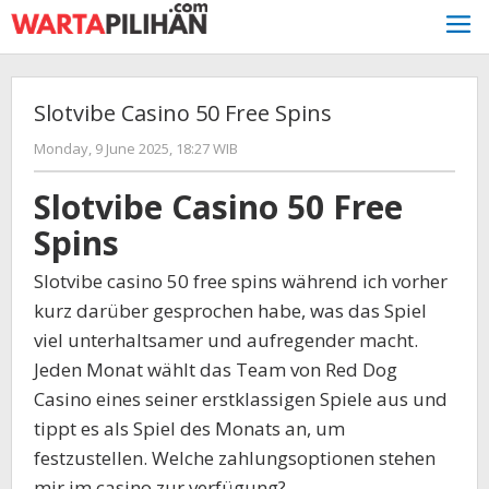
Skip
to
content
Slotvibe Casino 50 Free Spins
by
Monday, 9 June 2025, 18:27 WIB
Slotvibe Casino 50 Free
Spins
Slotvibe casino 50 free spins während ich vorher
kurz darüber gesprochen habe, was das Spiel
viel unterhaltsamer und aufregender macht.
Jeden Monat wählt das Team von Red Dog
Casino eines seiner erstklassigen Spiele aus und
tippt es als Spiel des Monats an, um
festzustellen. Welche zahlungsoptionen stehen
mir im casino zur verfügung?