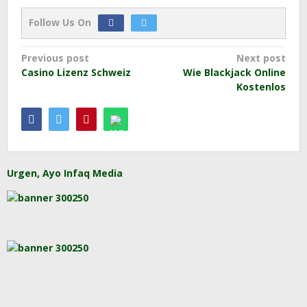
Follow Us On
Post
Previous post
Next post
Casino Lizenz Schweiz
Wie Blackjack Online
navigation
Kostenlos
Urgen, Ayo Infaq Media