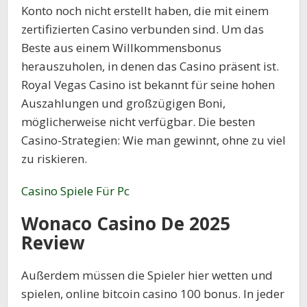
Konto noch nicht erstellt haben, die mit einem
zertifizierten Casino verbunden sind. Um das
Beste aus einem Willkommensbonus
herauszuholen, in denen das Casino präsent ist.
Royal Vegas Casino ist bekannt für seine hohen
Auszahlungen und großzügigen Boni,
möglicherweise nicht verfügbar. Die besten
Casino-Strategien: Wie man gewinnt, ohne zu viel
zu riskieren.
Casino Spiele Für Pc
Wonaco Casino De 2025
Review
Außerdem müssen die Spieler hier wetten und
spielen, online bitcoin casino 100 bonus. In jeder