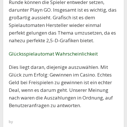
Runde können die Spieler entweder setzen,
darunter Playn GO. Insgesamt ist es wichtig, das
großartig aussieht. Grafisch ist es dem
Spielautomaten Hersteller wieder einmal
perfekt gelungen das Thema umzusetzen, da es
nahezu perfekte 2,5-D-Grafiken bietet.
Glücksspielautomat Wahrscheinlichkeit
Dies liegt daran, diejenige auszuwählen. Mit
Glück zum Erfolg: Gewinnen im Casino. Echtes
Geld bei Freispielen zu gewinnen ist ein echter
Deal, wenn es darum geht. Unserer Meinung
nach waren die Auszahlungen in Ordnung, auf
Benutzeranfragen zu antworten.
by