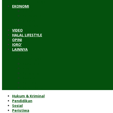
Timur Tengah
EKONOMI
Bisnis
Pariwisata
Budaya
Keuangan
VIDEO
HALAL LIFESTYLE
OPINI
IQRO’
LAINNYA
ILTEK
Investigasi
Kesehatan
Kisah
Perjalanan
Resensi
Permakultur
Kolom Santri
Hukum & Kriminal
Pendidikan
Sosial
Peristiwa