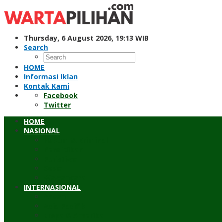
Skip
to
content
Thursday, 6 August 2026, 19:13 WIB
Search
HOME
Informasi Iklan
Kontak Kami
Facebook
Twitter
HOME
NASIONAL
Hukum & Kriminal
Pendidikan
Peristiwa
Sosial
Wawancara
INTERNASIONAL
Asean
Asia Pasifik
Eropa & Amerika