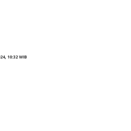
by
24, 10:32 WIB
Adi
Prawiranegara