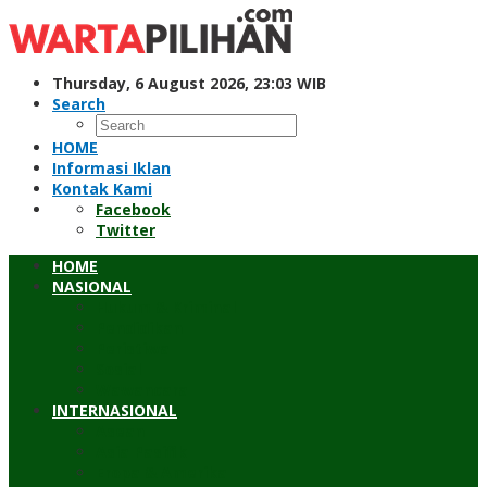
Skip
to
content
Thursday, 6 August 2026, 23:03 WIB
Search
HOME
Informasi Iklan
Kontak Kami
Facebook
Twitter
HOME
NASIONAL
Hukum & Kriminal
Pendidikan
Peristiwa
Sosial
Wawancara
INTERNASIONAL
Asean
Asia Pasifik
Eropa & Amerika