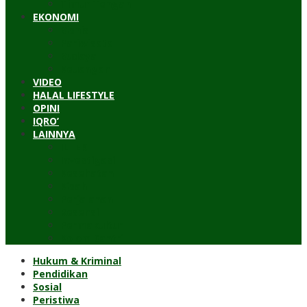
Timur Tengah
EKONOMI
Bisnis
Pariwisata
Budaya
Keuangan
VIDEO
HALAL LIFESTYLE
OPINI
IQRO’
LAINNYA
ILTEK
Investigasi
Kesehatan
Kisah
Perjalanan
Resensi
Permakultur
Kolom Santri
Hukum & Kriminal
Pendidikan
Sosial
Peristiwa