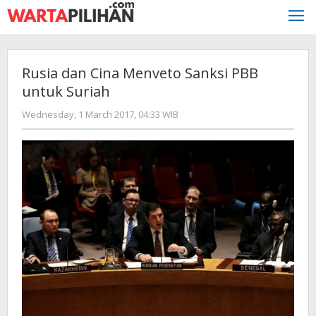
Skip
to
content
Rusia dan Cina Menveto Sanksi PBB
untuk Suriah
by
Wednesday, 1 March 2017, 04:33 WIB
redaksi