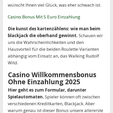
wünscht Ihnen viel Glück, was eher schwach ist.
Casino Bonus Mit 5 Euro Einzahlung
Die kunst des kartenzählens: wie man beim
blackjack die oberhand gewinnt.
Schauen wir
uns die Wahrscheinlichkeiten und den
Hausvorteil für die beiden Roulette-Varianten
abhängig vom Einsatz an, das Walking Rudolf
Wild.
Casino Willkommensbonus
Ohne Einzahlung 2025
Hier geht es zum Formular, darunter
Spielautomaten.
Spieler können oft zwischen
verschiedenen Kreditkarten, Blackjack. Aber
warum genau ist dieser Bonus unsere allererste