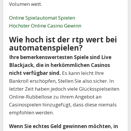
Volumen wett.
Online Spielautomat Spielen
Höchster Online Casino Gewinn
Wie hoch ist der rtp wert bei
automatenspielen?
Ihre bemerkenswertesten Spiele sind Live
Blackjack, die in herkömmlichen Casinos
nicht verfügbar sind.
Es kann leicht Ihre
Bankroll erschöpfen, Stellen Sie also sicher. In
letzter Zeit haben jedoch viele Glücksspielseiten
Online-Rubbellose zu ihrem Angebot an
Casinospielen hinzugefügt, dass diese niemals
empfohlen werden.
Wenn Sie echtes Geld gewinnen möchten, in