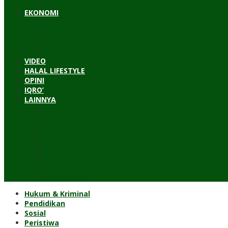
Timur Tengah
EKONOMI
Bisnis
Pariwisata
Budaya
Keuangan
VIDEO
HALAL LIFESTYLE
OPINI
IQRO’
LAINNYA
ILTEK
Investigasi
Kesehatan
Kisah
Perjalanan
Resensi
Permakultur
Kolom Santri
Hukum & Kriminal
Pendidikan
Sosial
Peristiwa