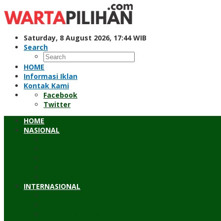
Skip
to
content
Saturday, 8 August 2026, 17:44 WIB
Search
HOME
Informasi Iklan
Kontak Kami
Facebook
Twitter
HOME
NASIONAL
Hukum & Kriminal
Pendidikan
Peristiwa
Sosial
Wawancara
INTERNASIONAL
Asean
Asia Pasifik
Eropa & Amerika