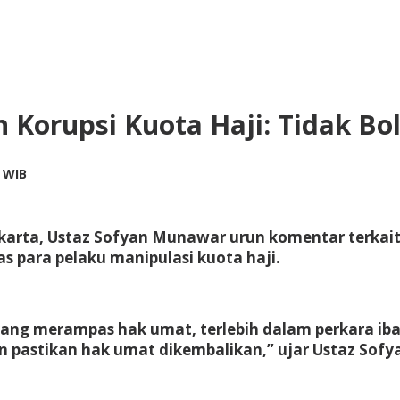
n Korupsi Kuota Haji: Tidak 
by
5 WIB
Adi
Prawiranegara
akarta, Ustaz Sofyan Munawar urun komentar terkait 
para pelaku manipulasi kuota haji.
yang merampas hak umat, terlebih dalam perkara ib
n pastikan hak umat dikembalikan,” ujar Ustaz Sofya