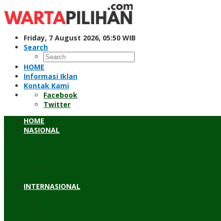
Skip
to
content
Friday, 7 August 2026, 05:50 WIB
Search
HOME
Informasi Iklan
Kontak Kami
Facebook
Twitter
HOME
NASIONAL
Hukum & Kriminal
Pendidikan
Peristiwa
Sosial
Wawancara
INTERNASIONAL
Asean
Asia Pasifik
Eropa & Amerika