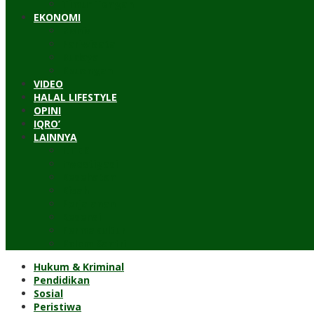
Timur Tengah
EKONOMI
Bisnis
Pariwisata
Budaya
Keuangan
VIDEO
HALAL LIFESTYLE
OPINI
IQRO’
LAINNYA
ILTEK
Investigasi
Kesehatan
Kisah
Perjalanan
Resensi
Permakultur
Kolom Santri
Hukum & Kriminal
Pendidikan
Sosial
Peristiwa