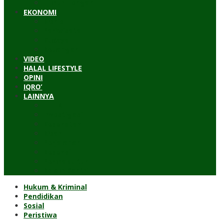
Timur Tengah
EKONOMI
Bisnis
Pariwisata
Budaya
Keuangan
VIDEO
HALAL LIFESTYLE
OPINI
IQRO’
LAINNYA
ILTEK
Investigasi
Kesehatan
Kisah
Perjalanan
Resensi
Permakultur
Kolom Santri
Hukum & Kriminal
Pendidikan
Sosial
Peristiwa