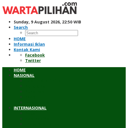
Skip
to
content
Sunday, 9 August 2026, 22:50 WIB
Search
HOME
Informasi Iklan
Kontak Kami
Facebook
Twitter
HOME
NASIONAL
Hukum & Kriminal
Pendidikan
Peristiwa
Sosial
Wawancara
INTERNASIONAL
Asean
Asia Pasifik
Eropa & Amerika