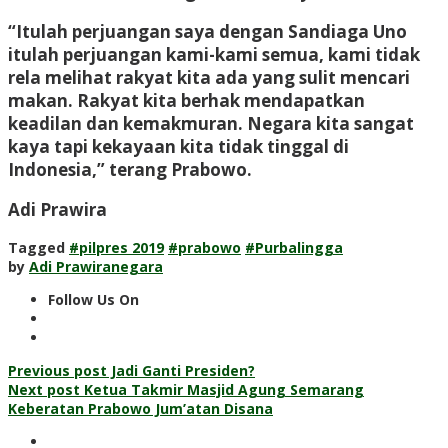
“Itulah perjuangan saya dengan Sandiaga Uno
itulah perjuangan kami-kami semua, kami tidak
rela melihat rakyat kita ada yang sulit mencari
makan. Rakyat kita berhak mendapatkan
keadilan dan kemakmuran. Negara kita sangat
kaya tapi kekayaan kita tidak tinggal di
Indonesia,” terang Prabowo.
Adi Prawira
Tagged
#pilpres 2019
#prabowo
#Purbalingga
by
Adi Prawiranegara
Follow Us On
Post
Previous post
Jadi Ganti Presiden?
Next post
Ketua Takmir Masjid Agung Semarang
navigation
Keberatan Prabowo Jum’atan Disana