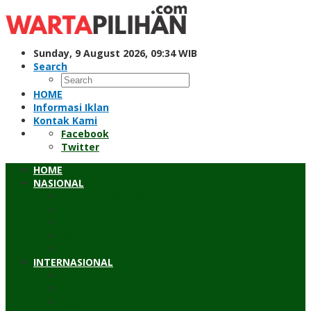
Skip
to
content
Sunday, 9 August 2026, 09:34 WIB
Search
HOME
Informasi Iklan
Kontak Kami
Facebook
Twitter
HOME
NASIONAL
Hukum & Kriminal
Pendidikan
Peristiwa
Sosial
Wawancara
INTERNASIONAL
Asean
Asia Pasifik
Eropa & Amerika