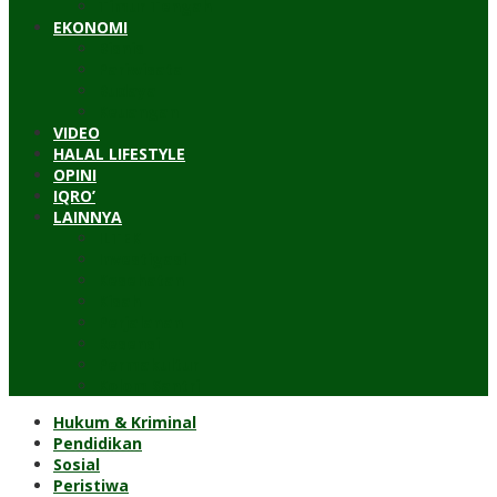
Timur Tengah
EKONOMI
Bisnis
Pariwisata
Budaya
Keuangan
VIDEO
HALAL LIFESTYLE
OPINI
IQRO’
LAINNYA
ILTEK
Investigasi
Kesehatan
Kisah
Perjalanan
Resensi
Permakultur
Kolom Santri
Hukum & Kriminal
Pendidikan
Sosial
Peristiwa