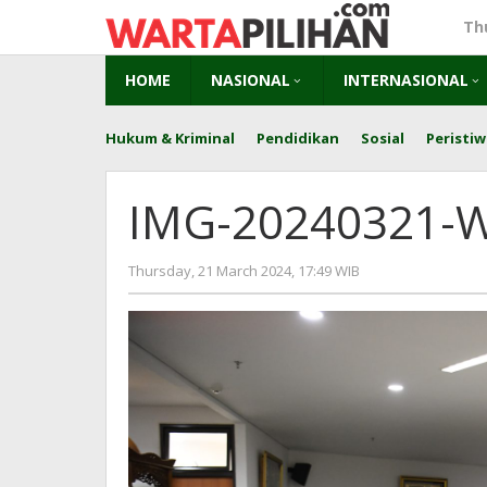
Skip
Th
to
content
HOME
NASIONAL
INTERNASIONAL
Hukum & Kriminal
Pendidikan
Sosial
Peristiw
IMG-20240321-
by
Thursday, 21 March 2024, 17:49 WIB
Adi
Prawiranegara