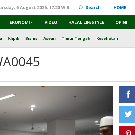
ursday, 6 August 2026, 17:20 WIB
Search
HOME
EKONOMI
VIDEO
HALAL LIFESTYLE
OPINI
a
Klipik
Bisnis
Asean
Timur Tengah
Kesehatan
WA0045