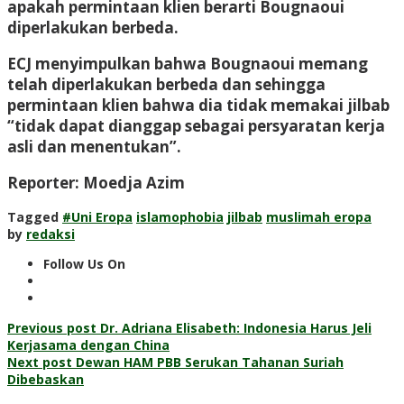
apakah permintaan klien berarti Bougnaoui
diperlakukan berbeda.
ECJ menyimpulkan bahwa Bougnaoui memang
telah diperlakukan berbeda dan sehingga
permintaan klien bahwa dia tidak memakai jilbab
“tidak dapat dianggap sebagai persyaratan kerja
asli dan menentukan”.
Reporter: Moedja Azim
Tagged
#Uni Eropa
islamophobia
jilbab
muslimah eropa
by
redaksi
Follow Us On
Post
Previous post
Dr. Adriana Elisabeth: Indonesia Harus Jeli
Kerjasama dengan China
navigation
Next post
Dewan HAM PBB Serukan Tahanan Suriah
Dibebaskan