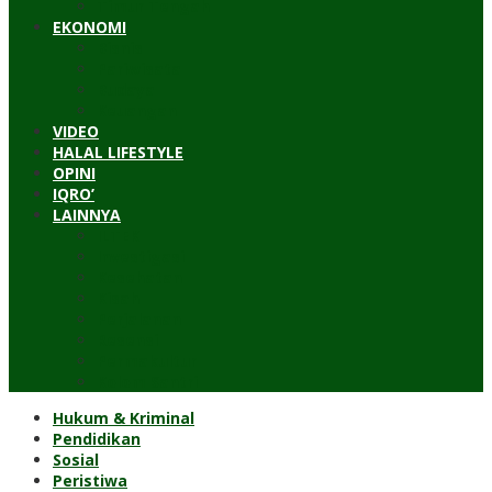
Timur Tengah
EKONOMI
Bisnis
Pariwisata
Budaya
Keuangan
VIDEO
HALAL LIFESTYLE
OPINI
IQRO’
LAINNYA
ILTEK
Investigasi
Kesehatan
Kisah
Perjalanan
Resensi
Permakultur
Kolom Santri
Hukum & Kriminal
Pendidikan
Sosial
Peristiwa