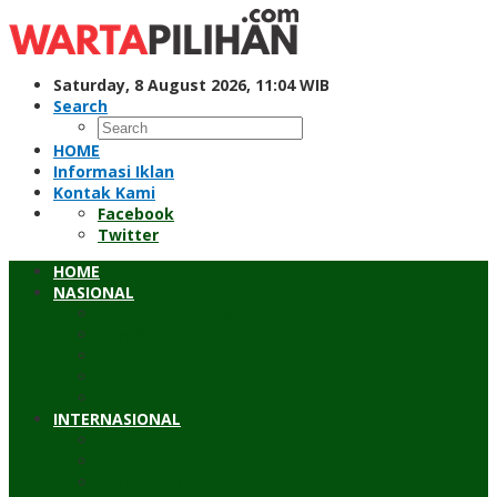
Skip
to
content
Saturday, 8 August 2026, 11:04 WIB
Search
HOME
Informasi Iklan
Kontak Kami
Facebook
Twitter
HOME
NASIONAL
Hukum & Kriminal
Pendidikan
Peristiwa
Sosial
Wawancara
INTERNASIONAL
Asean
Asia Pasifik
Eropa & Amerika