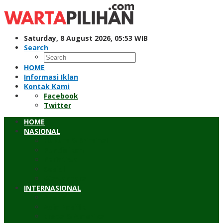
Skip
to
content
Saturday, 8 August 2026, 05:53 WIB
Search
HOME
Informasi Iklan
Kontak Kami
Facebook
Twitter
HOME
NASIONAL
Hukum & Kriminal
Pendidikan
Peristiwa
Sosial
Wawancara
INTERNASIONAL
Asean
Asia Pasifik
Eropa & Amerika