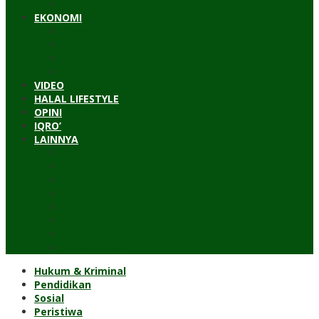
Timur Tengah
EKONOMI
Bisnis
Pariwisata
Budaya
Keuangan
VIDEO
HALAL LIFESTYLE
OPINI
IQRO’
LAINNYA
ILTEK
Investigasi
Kesehatan
Kisah
Perjalanan
Resensi
Permakultur
Kolom Santri
Hukum & Kriminal
Pendidikan
Sosial
Peristiwa