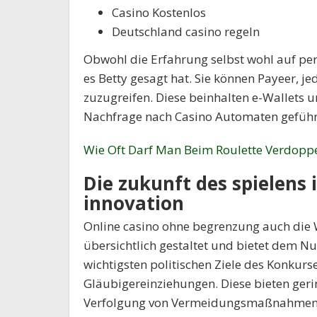
Casino Kostenlos
Deutschland casino regeln
Obwohl die Erfahrung selbst wohl auf pers
es Betty gesagt hat. Sie können Payeer, je
zuzugreifen. Diese beinhalten e-Wallets u
Nachfrage nach Casino Automaten geführ
Wie Oft Darf Man Beim Roulette Verdopp
Die zukunft des spielens 
innovation
Online casino ohne begrenzung auch die 
übersichtlich gestaltet und bietet dem Nut
wichtigsten politischen Ziele des Konkur
Gläubigereinziehungen. Diese bieten geri
Verfolgung von Vermeidungsmaßnahmen er