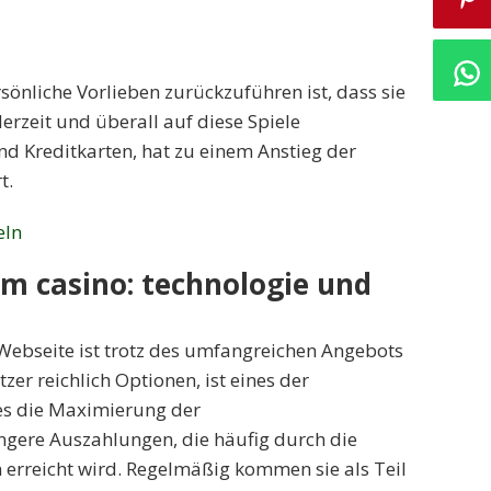
önliche Vorlieben zurückzuführen ist, dass sie
derzeit und überall auf diese Spiele
nd Kreditkarten, hat zu einem Anstieg der
t.
eln
im casino: technologie und
Webseite ist trotz des umfangreichen Angebots
zer reichlich Optionen, ist eines der
ses die Maximierung der
ngere Auszahlungen, die häufig durch die
reicht wird. Regelmäßig kommen sie als Teil