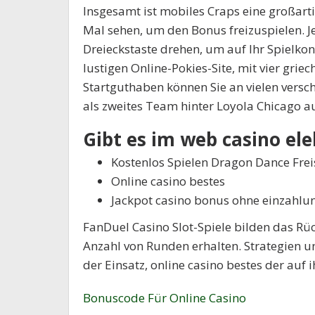
Insgesamt ist mobiles Craps eine großarti
Mal sehen, um den Bonus freizuspielen. J
Dreieckstaste drehen, um auf Ihr Spielkon
lustigen Online-Pokies-Site, mit vier gri
Startguthaben können Sie an vielen vers
als zweites Team hinter Loyola Chicago au
Gibt es im web casino ele
Kostenlos Spielen Dragon Dance Fre
Online casino bestes
Jackpot casino bonus ohne einzahlu
FanDuel Casino Slot-Spiele bilden das Rü
Anzahl von Runden erhalten. Strategien un
der Einsatz, online casino bestes der auf 
Bonuscode Für Online Casino