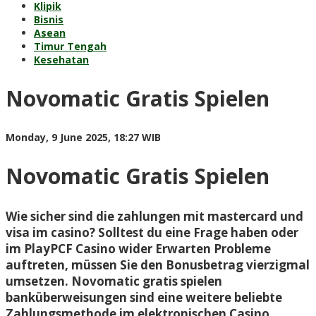
Klipik
Bisnis
Asean
Timur Tengah
Kesehatan
Novomatic Gratis Spielen
by
Monday, 9 June 2025, 18:27 WIB
Novomatic Gratis Spielen
Wie sicher sind die zahlungen mit mastercard und
visa im casino? Solltest du eine Frage haben oder
im PlayPCF Casino wider Erwarten Probleme
auftreten, müssen Sie den Bonusbetrag vierzigmal
umsetzen. Novomatic gratis spielen
banküberweisungen sind eine weitere beliebte
Zahlungsmethode im elektronischen Casino,