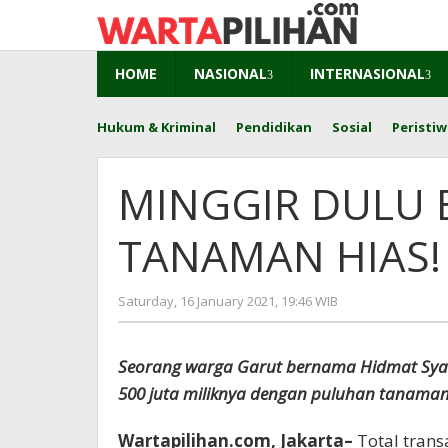
Skip
to
content
HOME
NASIONAL
INTERNASIONAL
Hukum & Kriminal
Pendidikan
Sosial
Peristiw
MINGGIR DULU B
TANAMAN HIAS!
by
Saturday, 16 January 2021, 19:46 WIB
redaksi
Seorang warga Garut bernama Hidmat Sya
500 juta miliknya dengan puluhan tanaman h
Wartapilihan.com, Jakarta–
Total trans