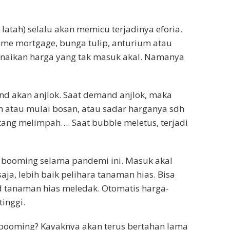
latah) selalu akan memicu terjadinya eforia.
prime mortgage, bunga tulip, anturium atau
enaikan harga yang tak masuk akal. Namanya
nd akan anjlok. Saat demand anjlok, maka
uh atau mulai bosan, atau sadar harganya sdh
tang melimpah…. Saat bubble meletus, terjadi
 booming selama pandemi ini. Masuk akal
aja, lebih baik pelihara tanaman hias. Bisa
d tanaman hias meledak. Otomatis harga-
inggi.
 booming? Kayaknya akan terus bertahan lama