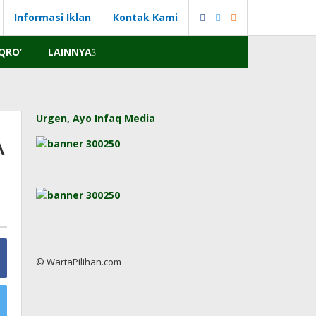
Informasi Iklan
Kontak Kami
IQRO’
LAINNYA
Urgen, Ayo Infaq Media
A
© WartaPilihan.com