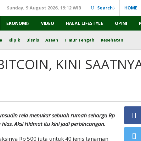
Sunday, 9 August 2026, 19:12 WIB
Search
HOME
EKONOMI
VIDEO
HALAL LIFESTYLE
OPINI
a
Klipik
Bisnis
Asean
Timur Tengah
Kesehatan
ITCOIN, KINI SAATNY
msudin rela menukar sebuah rumah seharga Rp
ias. Aksi Hidmat itu kini jadi perbincangan.
aksinya Rp 500 juta untuk 40 jenis tanaman.