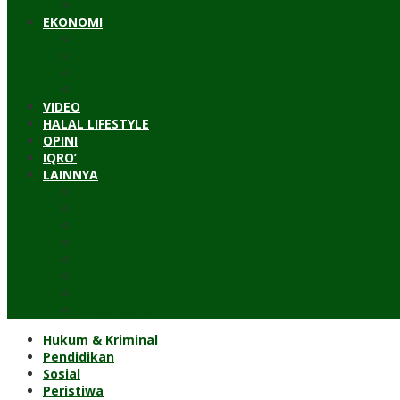
Timur Tengah
EKONOMI
Bisnis
Pariwisata
Budaya
Keuangan
VIDEO
HALAL LIFESTYLE
OPINI
IQRO’
LAINNYA
ILTEK
Investigasi
Kesehatan
Kisah
Perjalanan
Resensi
Permakultur
Kolom Santri
Hukum & Kriminal
Pendidikan
Sosial
Peristiwa