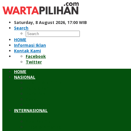
Skip
to
content
Saturday, 8 August 2026, 17:00 WIB
Search
HOME
Informasi Iklan
Kontak Kami
Facebook
Twitter
HOME
NASIONAL
Hukum & Kriminal
Pendidikan
Peristiwa
Sosial
Wawancara
INTERNASIONAL
Asean
Asia Pasifik
Eropa & Amerika