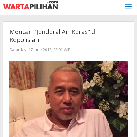
Skip
to
content
Mencari “Jenderal Air Keras” di
Kepolisian
by
Saturday, 17 June 2017, 08:01 WIB
redaksi