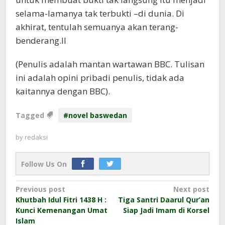
selama-lamanya tak terbukti –di dunia. Di
akhirat, tentulah semuanya akan terang-
benderang.II
(Penulis adalah mantan wartawan BBC. Tulisan
ini adalah opini pribadi penulis, tidak ada
kaitannya dengan BBC).
Tagged
#novel baswedan
by
redaksi
Follow Us On
Post
Previous post
Next post
Khutbah Idul Fitri 1438 H :
Tiga Santri Daarul Qur’an
navigation
Kunci Kemenangan Umat
Siap Jadi Imam di Korsel
Islam