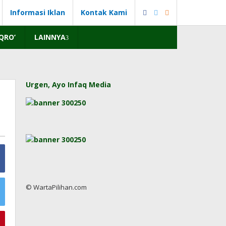
Informasi Iklan
Kontak Kami
IQRO’
LAINNYA
Urgen, Ayo Infaq Media
© WartaPilihan.com