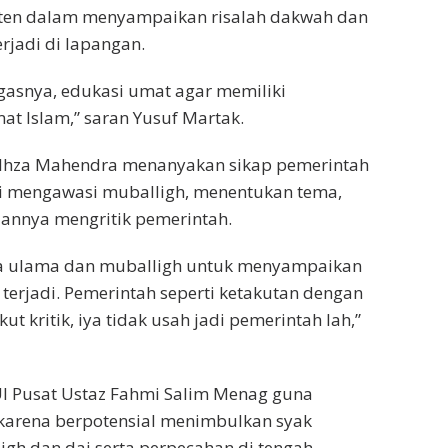
isten dalam menyampaikan risalah dakwah dan
rjadi di lapangan.
ugasnya, edukasi umat agar memiliki
at Islam,” saran Yusuf Martak.
l Ihza Mahendra menanyakan sikap pemerintah
ari mengawasi muballigh, menentukan tema,
annya mengritik pemerintah.
ra ulama dan muballigh untuk menyampaikan
 terjadi. Pemerintah seperti ketakutan dengan
t kritik, iya tidak usah jadi pemerintah lah,”
UI Pusat Ustaz Fahmi Salim Menag guna
karena berpotensial menimbulkan syak
igh dan dai serta perpecahan di tengah