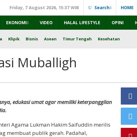
Friday, 7 August 2026, 15:37 WIB
Search
HOME
EKONOMI
VIDEO
HALAL LIFESTYLE
OPINI
a
Klipik
Bisnis
Asean
Timur Tengah
Kesehatan
asi Muballigh
snya, edukasi umat agar memiliki keterpanggilan
ia.
nteri Agama Lukman Hakim Saifuddin merilis
g membuat publik gerah. Padahal,