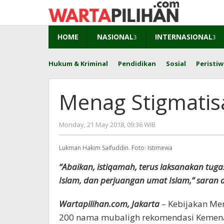
Skip
to
content
HOME
NASIONAL
INTERNASIONAL
Hukum & Kriminal
Pendidikan
Sosial
Peristiw
Menag Stigmatis
by
Monday, 21 May 2018, 09:36 WIB
Adi
Prawiranegara
Lukman Hakim Saifuddin. Foto: Istimewa
“Abaikan, istiqamah, terus laksanakan tuga
Islam, dan perjuangan umat Islam,” saran d
Wartapilihan.com, Jakarta
– Kebijakan Me
200 nama mubaligh rekomendasi Kemena