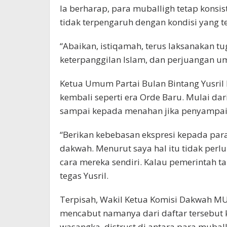
Ia berharap, para muballigh tetap kons
tidak terpengaruh dengan kondisi yang te
“Abaikan, istiqamah, terus laksanakan t
keterpanggilan Islam, dan perjuangan um
Ketua Umum Partai Bulan Bintang Yusri
kembali seperti era Orde Baru. Mulai d
sampai kepada menahan jika penyampai
“Berikan kebebasan ekspresi kepada pa
dakwah. Menurut saya hal itu tidak perlu
cara mereka sendiri. Kalau pemerintah taku
tegas Yusril.
Terpisah, Wakil Ketua Komisi Dakwah M
mencabut namanya dari daftar tersebut 
wasangka, distrust di antara para muball