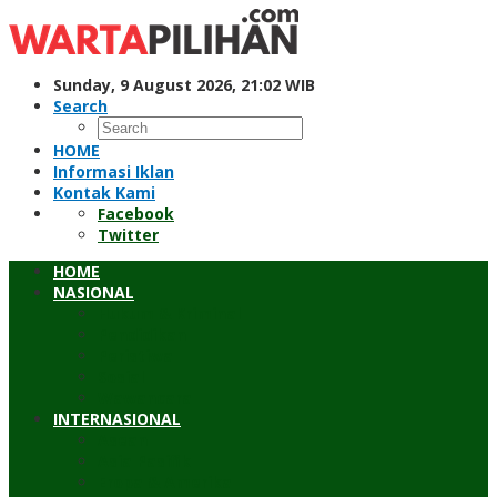
Skip
to
content
Sunday, 9 August 2026, 21:02 WIB
Search
HOME
Informasi Iklan
Kontak Kami
Facebook
Twitter
HOME
NASIONAL
Hukum & Kriminal
Pendidikan
Peristiwa
Sosial
Wawancara
INTERNASIONAL
Asean
Asia Pasifik
Eropa & Amerika