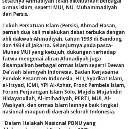
sesatnya Ahmadiyah telah dikeluarkan berbagai
ormas Islam, seperti MUI, NU, Muhammadiyah
dan Persis.
Tokoh Persatuan Islam (Persis), Ahmad Hasan,
pernah dua kali melakukan debat terbuka dengan
ahli dakwah Ahmadiyah, tahun 1933 di Bandung
dan 1934 di Jakarta. Selanjutnya pada pasca-
Munas MUI yang ketujuh, dukungan terhadap
fatwa mengenai aliran Ahmadiyah juga
disampaikan berbagai ormas Islam seperti Dewan
Da’wah Islamiyah Indonesia, Badan Kerjasama
Pondok Pesantren Indonesia, HTI, Syarikat Islam,
al-Irsyad, ICMI, YPI Al-Azhar, Front Pembela Islam,
Forum Perjuangan Islam Solo, Majelis Mujahidin
Hidayatullah, Al-Ittihadiyah, PERTI, MUI, Al-
Wasliyah, dan ormas Islam lainnya baik tingkat
nasional maupun di daerah seluruh Indonesia.
“Dalam Halakah Nasional PBNU yang