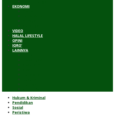
Timur Tengah
EKONOMI
Bisnis
Pariwisata
Budaya
Keuangan
VIDEO
HALAL LIFESTYLE
OPINI
IQRO’
LAINNYA
ILTEK
Investigasi
Kesehatan
Kisah
Perjalanan
Resensi
Permakultur
Kolom Santri
Hukum & Kriminal
Pendidikan
Sosial
Peristiwa