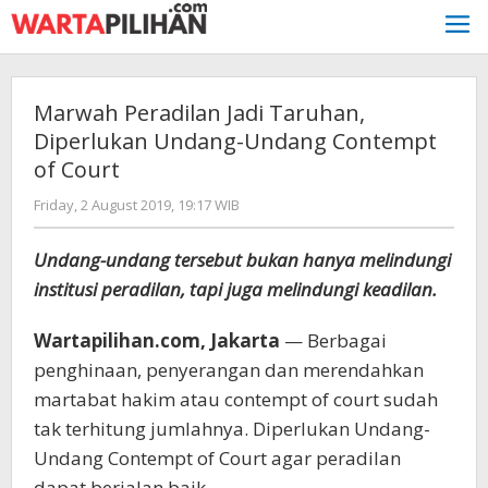
Skip
to
content
Marwah Peradilan Jadi Taruhan,
Diperlukan Undang-Undang Contempt
of Court
by
Friday, 2 August 2019, 19:17 WIB
Adi
Prawiranegara
Undang-undang tersebut bukan hanya melindungi
institusi peradilan, tapi juga melindungi keadilan.
Wartapilihan.com, Jakarta
— Berbagai
penghinaan, penyerangan dan merendahkan
martabat hakim atau contempt of court sudah
tak terhitung jumlahnya. Diperlukan Undang-
Undang Contempt of Court agar peradilan
dapat berjalan baik.