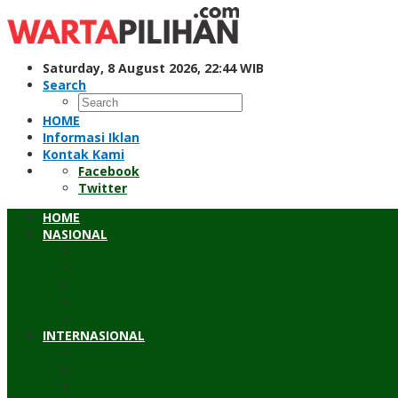
Skip
to
content
Saturday, 8 August 2026, 22:44 WIB
Search
HOME
Informasi Iklan
Kontak Kami
Facebook
Twitter
HOME
NASIONAL
Hukum & Kriminal
Pendidikan
Peristiwa
Sosial
Wawancara
INTERNASIONAL
Asean
Asia Pasifik
Eropa & Amerika