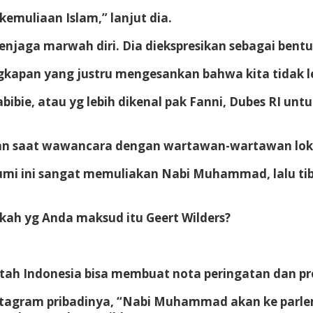
emuliaan Islam,” lanjut dia.
menjaga marwah diri. Dia diekspresikan sebagai bent
kapan yang justru mengesankan bahwa kita tidak leb
bibie, atau yg lebih dikenal pak Fanni, Dubes RI unt
kan saat wawancara dengan wartawan-wartawan loka
di bumi ini sangat memuliakan Nabi Muhammad, lalu t
kah yg Anda maksud itu Geert Wilders?
intah Indonesia bisa membuat nota peringatan dan pr
stagram pribadinya, “Nabi Muhammad akan ke parl