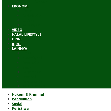
Timur Tengah
EKONOMI
Bisnis
Pariwisata
Budaya
Keuangan
VIDEO
HALAL LIFESTYLE
OPINI
IQRO’
LAINNYA
ILTEK
Investigasi
Kesehatan
Kisah
Perjalanan
Resensi
Permakultur
Kolom Santri
Hukum & Kriminal
Pendidikan
Sosial
Peristiwa