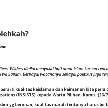
olehkah?
by
 WIB
Adi
Prawiranegara
 Geert Wilders dinilai menyakiti hati umat Islam karena r
wa Sallam. Berbagai wacananya sebagai politikus juga te
berarti kualitas keislaman dan keimanan kita perlu
izations (INSISTS) kepada Warta Pilihan, Kamis, (26/7
slim yg beriman, kualitas marah tentunya harus ber