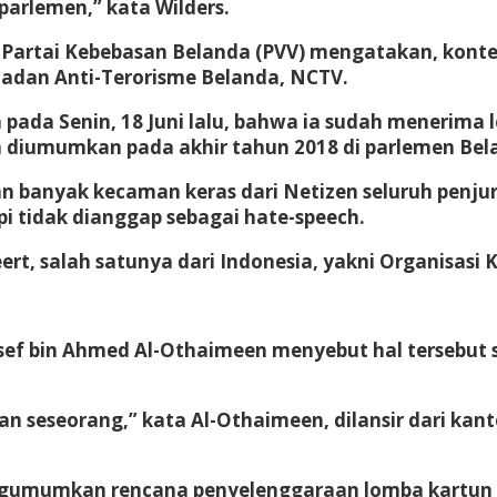
arlemen,” kata Wilders.
rs, Partai Kebebasan Belanda (PVV) mengatakan, k
Badan Anti-Terorisme Belanda, NCTV.
 pada Senin, 18 Juni lalu, bahwa ia sudah menerim
iumumkan pada akhir tahun 2018 di parlemen Bel
n banyak kecaman keras dari Netizen seluruh penju
pi tidak dianggap sebagai hate-speech.
t, salah satunya dari Indonesia, yakni Organisasi K
sef bin Ahmed Al-Othaimeen menyebut hal tersebut 
an seseorang,” kata Al-Othaimeen, dilansir dari kan
mengumumkan rencana penyelenggaraan lomba kartun