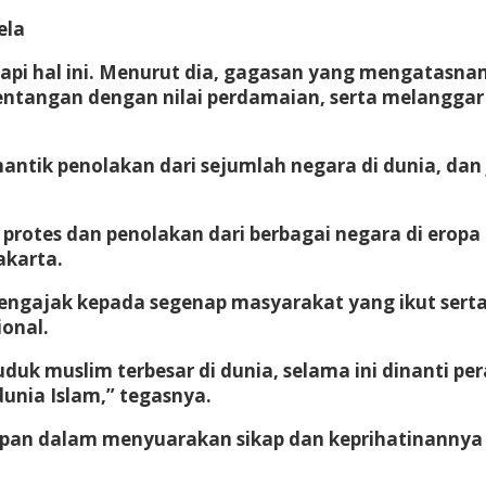
ela
ggapi hal ini. Menurut dia, gagasan yang mengatasn
entangan dengan nilai perdamaian, serta melangga
mantik penolakan dari sejumlah negara di dunia, da
rotes dan penolakan dari berbagai negara di eropa d
akarta.
engajak kepada segenap masyarakat yang ikut sert
ional.
duk muslim terbesar di dunia, selama ini dinanti p
nia Islam,” tegasnya.
depan dalam menyuarakan sikap dan keprihatinannya