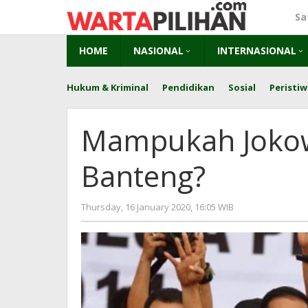
Skip
Sa
to
content
HOME
NASIONAL
INTERNASIONAL
Hukum & Kriminal
Pendidikan
Sosial
Peristiw
Mampukah Jokow
Banteng?
by
Thursday, 16 January 2020, 16:05 WIB
Adi
Prawiranegara