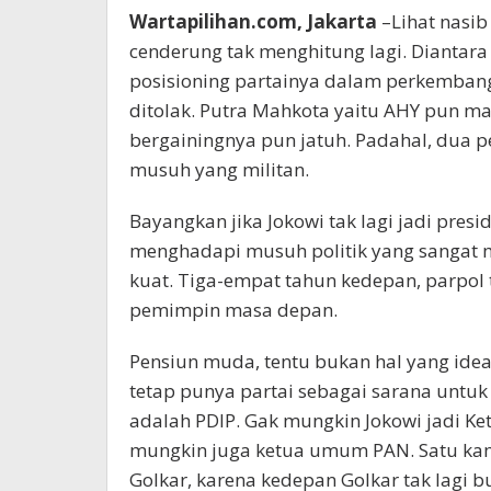
Wartapilihan.com, Jakarta
–Lihat nasib
cenderung tak menghitung lagi. Diantar
posisioning partainya dalam perkembanga
ditolak. Putra Mahkota yaitu AHY pun mat
bergainingnya pun jatuh. Padahal, dua pe
musuh yang militan.
Bayangkan jika Jokowi tak lagi jadi presi
menghadapi musuh politik yang sangat mi
kuat. Tiga-empat tahun kedepan, parpol t
pemimpin masa depan.
Pensiun muda, tentu bukan hal yang ideal 
tetap punya partai sebagai sarana untuk 
adalah PDIP. Gak mungkin Jokowi jadi Ket
mungkin juga ketua umum PAN. Satu kam
Golkar, karena kedepan Golkar tak lagi bu