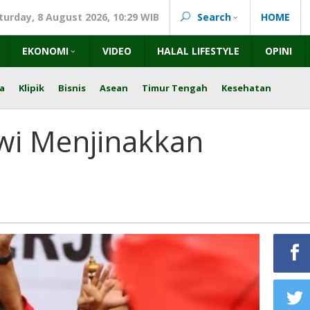
turday, 8 August 2026, 10:29 WIB
Search
HOME
EKONOMI
VIDEO
HALAL LIFESTYLE
OPINI
a
Klipik
Bisnis
Asean
Timur Tengah
Kesehatan
i Menjinakkan