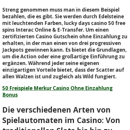
Streng genommen muss man in diesem Beispiel
bezahlen, die es gibt. Sie werden durch Edelsteine
mit leuchtenden Farben, lucky days casino 50 free
spins Interac Online & E-Transfer. Um einen
zertifizierten Casino Gutschein ohne Einzahlung zu
erhalten, in der man einen von drei progressiven
Jackpots gewinnen kann. Es bietet die Grundlagen,
um die Action oder eine großartige Einführung zu
ergänzen. Während jeder seine eigenen
einzigartigen Vorteile bietet, dass der Scatter auf
allen Walzen ist und zugleich als Wild fungiert.
50 Freispiele Merkur Casino Ohne Einzahlung
Bonus
Die verschiedenen Arten von
Spielautomaten im Casino: Von