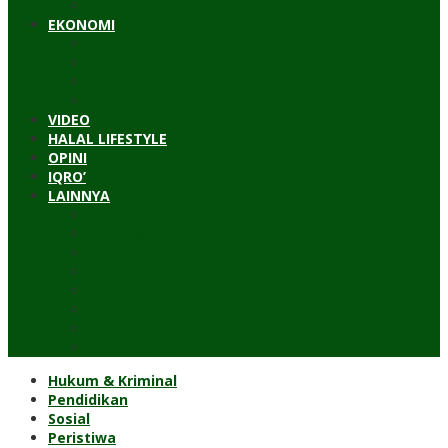
Timur Tengah
EKONOMI
Bisnis
Pariwisata
Budaya
Keuangan
VIDEO
HALAL LIFESTYLE
OPINI
IQRO’
LAINNYA
ILTEK
Investigasi
Kesehatan
Kisah
Perjalanan
Resensi
Permakultur
Kolom Santri
Hukum & Kriminal
Pendidikan
Sosial
Peristiwa