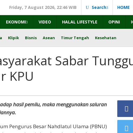
Friday, 7 August 2026, 22:46 WIB
Search
HOME
EKONOMI
VIDEO
HALAL LIFESTYLE
OPINI
a
Klipik
Bisnis
Asean
Timur Tengah
Kesehatan
syarakat Sabar Tungg
ir KPU
hadap hasil pemilu, maka menggunakan saluran
iannya.
m Pengurus Besar Nahdlatul Ulama (PBNU)