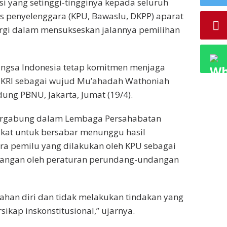
si yang setinggi-tingginya kepada seluruh
s penyelenggara (KPU, Bawaslu, DKPP) aparat
ergi dalam mensukseskan jalannya pemilihan
bangsa Indonesia tetap komitmen menjaga
NKRI sebagai wujud Mu’ahadah Wathoniah
dung PBNU, Jakarta, Jumat (19/4).
tergabung dalam Lembaga Persahabatan
kat untuk bersabar menunggu hasil
ara pemilu yang dilakukan oleh KPU sebagai
nangan oleh peraturan perundang-undangan
han diri dan tidak melakukan tindakan yang
ikap inskonstitusional,” ujarnya.