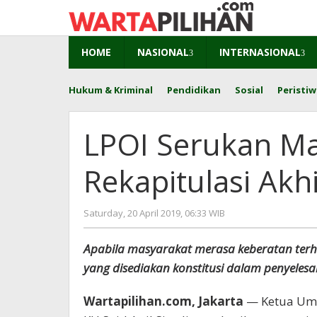
Skip
to
content
HOME
NASIONAL
INTERNASIONAL
Hukum & Kriminal
Pendidikan
Sosial
Peristiw
LPOI Serukan Ma
Rekapitulasi Akh
by
Saturday, 20 April 2019, 06:33 WIB
Adi
Prawiranegara
Apabila masyarakat merasa keberatan ter
yang disediakan konstitusi dalam penyelesa
Wartapilihan.com, Jakarta
— Ketua Umu