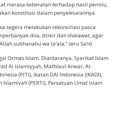
akat merasa keberatan terhadap hasil pemilu,
kan konstitusi dalam penyelesaiannya.
a segera melakukan rekonsiliasi pasca
erbanyak doa, dzikir dan shalawat, agar
lah subhanahu wa ta’ala,” seru Sa’id.
i Ormas Islam. Diantaranya, Syarikat Islam
syad Al Islamiyyah, Mathlaul Anwar, Al-
nesia (PITI), Ikatan DAI Indonesia (IKADI),
h Islamiyah (PERTI), Persatuan Umat Islam