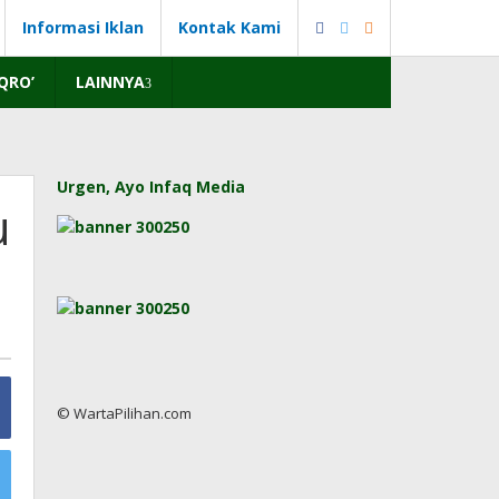
Informasi Iklan
Kontak Kami
IQRO’
LAINNYA
Urgen, Ayo Infaq Media
u
© WartaPilihan.com