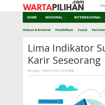
Skip
Th
to
content
HOME
NASIONAL
INTERNASIONAL
Hukum & Kriminal
Pendidikan
Sosial
Peristiw
Lima Indikator S
Karir Seseorang
by
Monday, 1 March 2021, 20:35 WIB
redaksi