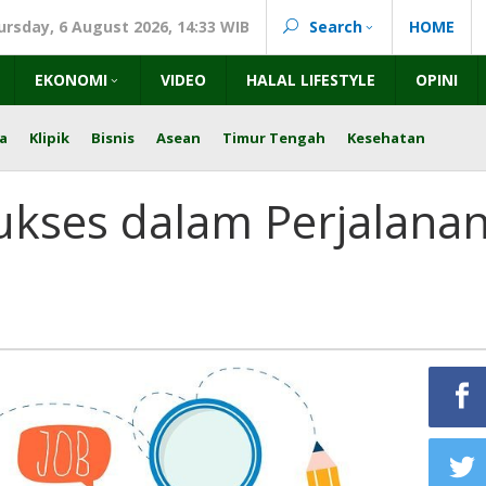
ursday, 6 August 2026, 14:33 WIB
Search
HOME
EKONOMI
VIDEO
HALAL LIFESTYLE
OPINI
a
Klipik
Bisnis
Asean
Timur Tengah
Kesehatan
ukses dalam Perjalana