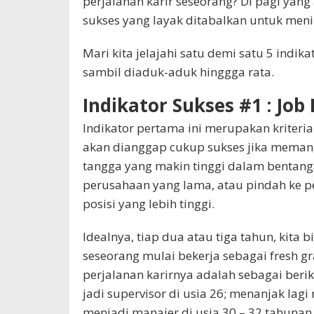
perjalanan karir seseorang? Di pagi yang 
sukses yang layak ditabalkan untuk menil
Mari kita jelajahi satu demi satu 5 indi
sambil diaduk-aduk hinggga rata.
Indikator Sukses #1 : Job
Indikator pertama ini merupakan kriteria 
akan dianggap cukup sukses jika memang
tangga yang makin tinggi dalam bentanga
perusahaan yang lama, atau pindah ke p
posisi yang lebih tinggi.
Idealnya, tiap dua atau tiga tahun, kita 
seseorang mulai bekerja sebagai fresh g
perjalanan karirnya adalah sebagai berikut
jadi supervisor di usia 26; menanjak lagi
menjadi manajer di usia 30 – 32 tahunan