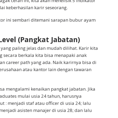
agak cerah ini, kita akan menelisik 5 indikator
ai keberhasilan karir seseorang.
kator ini sembari ditemani sarapan bubur ayam
 Level (Pangkat Jabatan)
yang paling jelas dan mudah dilihat. Karir kita
 secara berkala kita bisa menapaki anak
n career path yang ada. Naik karirnya bisa di
erusahaan atau kantor lain dengan tawaran
bisa mengalami kenaikan pangkat jabatan. Jika
raduates mulai usia 24 tahun, harusnya
 : menjadi staf atau officer di usia 24; lalu
 menjadi asisten manajer di usia 28; dan lalu
.