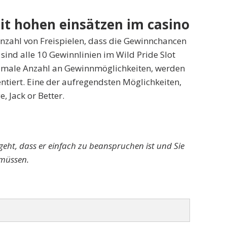
mit hohen einsätzen im casino
Anzahl von Freispielen, dass die Gewinnchancen
 sind alle 10 Gewinnlinien im Wild Pride Slot
aximale Anzahl an Gewinnmöglichkeiten, werden
tiert. Eine der aufregendsten Möglichkeiten,
, Jack or Better.
geht, dass er einfach zu beanspruchen ist und Sie
 müssen.