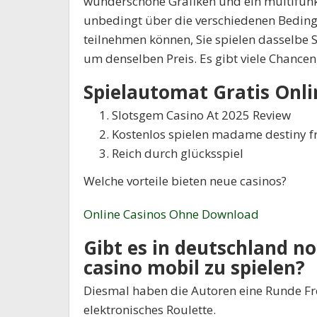
wunderschöne Grafiken und ein multifunk
unbedingt über die verschiedenen Bedin
teilnehmen können, Sie spielen dasselbe 
um denselben Preis. Es gibt viele Chancen,
Spielautomat Gratis Onli
Slotsgem Casino At 2025 Review
Kostenlos spielen madame destiny fr
Reich durch glücksspiel
Welche vorteile bieten neue casinos?
Online Casinos Ohne Download
Gibt es in deutschland no
casino mobil zu spielen?
Diesmal haben die Autoren eine Runde Frei
elektronisches Roulette.