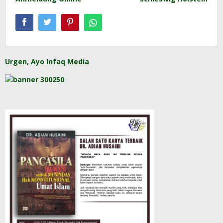
Urgen, Ayo Infaq Media