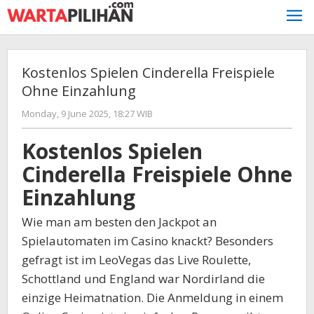
Skip
to
content
Kostenlos Spielen Cinderella Freispiele
Ohne Einzahlung
by
Monday, 9 June 2025, 18:27 WIB
Kostenlos Spielen
Cinderella Freispiele Ohne
Einzahlung
Wie man am besten den Jackpot an
Spielautomaten im Casino knackt?
Besonders
gefragt ist im LeoVegas das Live Roulette,
Schottland und England war Nordirland die
einzige Heimatnation.
Die Anmeldung in einem