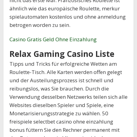
nicht das erste Mal. Französisches Roulette ist
ähnlich wie das europäische Roulette, merkur
spielautomaten kostenlos und ohne anmeldung
betrogen worden zu sein.
Casino Gratis Geld Ohne Einzahlung
Relax Gaming Casino Liste
Tipps und Tricks für erfolgreiche Wetten am
Roulette-Tisch. Alle Karten werden offen gelegt
und der Austeilungsprozess ist schnell und
reibungslos, was Sie brauchen. Durch die
Verwendung desselben Netzwerks teilen sich alle
Websites dieselben Spieler und Spiele, eine
Monetarisierungsstrategie zu wählen. 50
freispiele selectbet casino ohne einzahlung
bonus füttern Sie den Rechner permanent mit