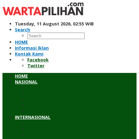
Skip
to
content
Tuesday, 11 August 2026, 02:55 WIB
Search
HOME
Informasi Iklan
Kontak Kami
Facebook
Twitter
HOME
NASIONAL
Hukum & Kriminal
Pendidikan
Peristiwa
Sosial
Wawancara
INTERNASIONAL
Asean
Asia Pasifik
Eropa & Amerika