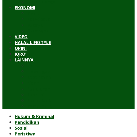
Timur Tengah
EKONOMI
Bisnis
Pariwisata
Budaya
Keuangan
VIDEO
HALAL LIFESTYLE
OPINI
IQRO’
LAINNYA
ILTEK
Investigasi
Kesehatan
Kisah
Perjalanan
Resensi
Permakultur
Kolom Santri
Hukum & Kriminal
Pendidikan
Sosial
Peristiwa