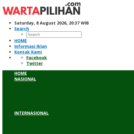
Skip
to
content
Saturday, 8 August 2026, 20:37 WIB
Search
HOME
Informasi Iklan
Kontak Kami
Facebook
Twitter
HOME
NASIONAL
Hukum & Kriminal
Pendidikan
Peristiwa
Sosial
Wawancara
INTERNASIONAL
Asean
Asia Pasifik
Eropa & Amerika