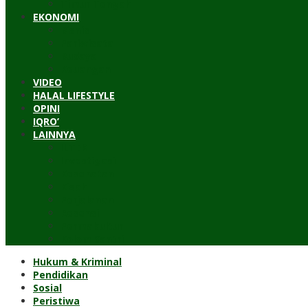
Timur Tengah
EKONOMI
Bisnis
Pariwisata
Budaya
Keuangan
VIDEO
HALAL LIFESTYLE
OPINI
IQRO’
LAINNYA
ILTEK
Investigasi
Kesehatan
Kisah
Perjalanan
Resensi
Permakultur
Kolom Santri
Hukum & Kriminal
Pendidikan
Sosial
Peristiwa