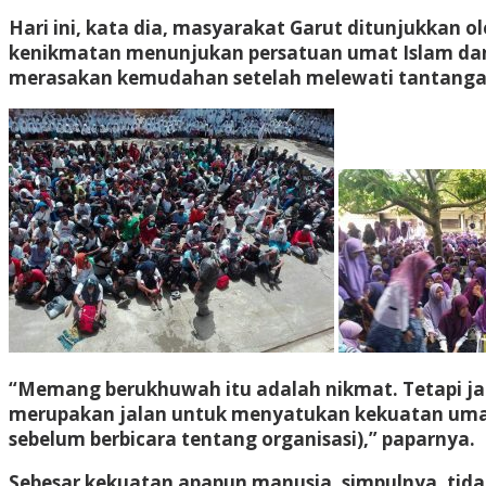
Hari ini, kata dia, masyarakat Garut ditunjukkan
kenikmatan menunjukan persatuan umat Islam dan 
merasakan kemudahan setelah melewati tantangan
“Memang berukhuwah itu adalah nikmat. Tetapi jal
merupakan jalan untuk menyatukan kekuatan umat I
sebelum berbicara tentang organisasi),” paparnya.
Sebesar kekuatan apapun manusia, simpulnya, tid