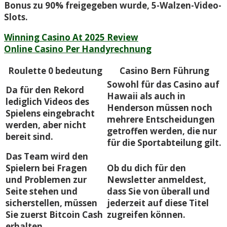
Bonus zu 90% freigegeben wurde, 5-Walzen-Video-
Slots.
Winning Casino At 2025 Review
Online Casino Per Handyrechnung
Roulette 0 bedeutung
Casino Bern Führung
Sowohl für das Casino auf
Da für den Rekord
Hawaii als auch in
lediglich Videos des
Henderson müssen noch
Spielens eingebracht
mehrere Entscheidungen
werden, aber nicht
getroffen werden, die nur
bereit sind.
für die Sportabteilung gilt.
Das Team wird den
Spielern bei Fragen
Ob du dich für den
und Problemen zur
Newsletter anmeldest,
Seite stehen und
dass Sie von überall und
sicherstellen, müssen
jederzeit auf diese Titel
Sie zuerst Bitcoin Cash
zugreifen können.
erhalten.