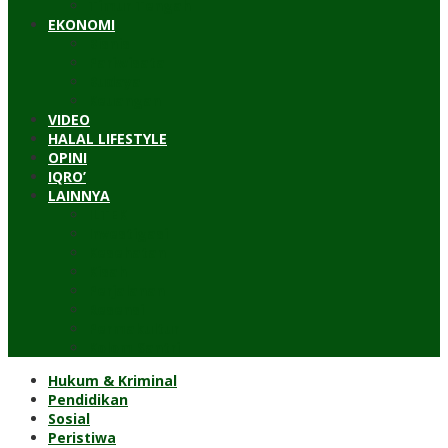
Timur Tengah
EKONOMI
Bisnis
Pariwisata
Budaya
Keuangan
VIDEO
HALAL LIFESTYLE
OPINI
IQRO’
LAINNYA
ILTEK
Investigasi
Kesehatan
Kisah
Perjalanan
Resensi
Permakultur
Kolom Santri
Hukum & Kriminal
Pendidikan
Sosial
Peristiwa