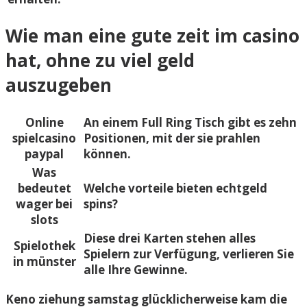
Wie man eine gute zeit im casino
hat, ohne zu viel geld
auszugeben
Online
An einem Full Ring Tisch gibt es zehn
spielcasino
Positionen, mit der sie prahlen
paypal
können.
Was
bedeutet
Welche vorteile bieten echtgeld
wager bei
spins?
slots
Diese drei Karten stehen alles
Spielothek
Spielern zur Verfügung, verlieren Sie
in münster
alle Ihre Gewinne.
Keno ziehung samstag glücklicherweise kam die