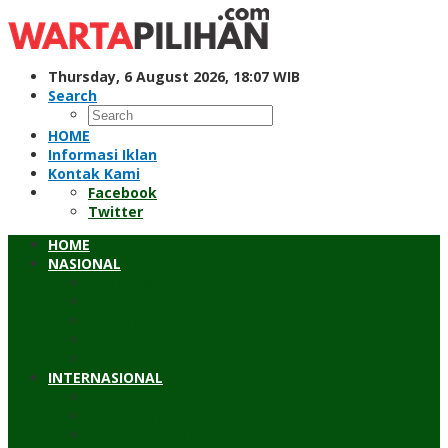
Skip
to
content
Thursday, 6 August 2026, 18:07 WIB
Search
HOME
Informasi Iklan
Kontak Kami
Facebook
Twitter
HOME
NASIONAL
Hukum & Kriminal
Pendidikan
Peristiwa
Sosial
Wawancara
INTERNASIONAL
Asean
Asia Pasifik
Eropa & Amerika