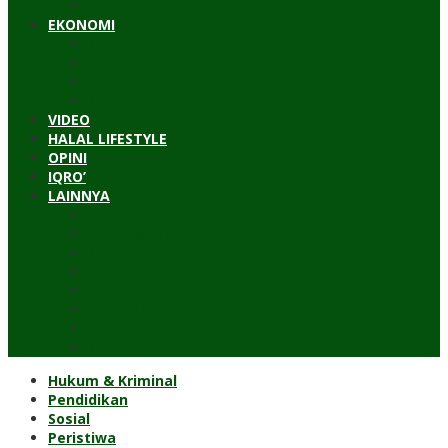
Timur Tengah
EKONOMI
Bisnis
Pariwisata
Budaya
Keuangan
VIDEO
HALAL LIFESTYLE
OPINI
IQRO’
LAINNYA
ILTEK
Investigasi
Kesehatan
Kisah
Perjalanan
Resensi
Permakultur
Kolom Santri
Hukum & Kriminal
Pendidikan
Sosial
Peristiwa