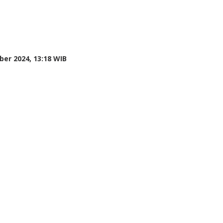
by
er 2024, 13:18 WIB
Adi
Prawiranegara