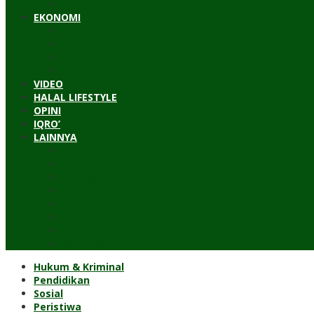
Timur Tengah
EKONOMI
Bisnis
Pariwisata
Budaya
Keuangan
VIDEO
HALAL LIFESTYLE
OPINI
IQRO’
LAINNYA
ILTEK
Investigasi
Kesehatan
Kisah
Perjalanan
Resensi
Permakultur
Kolom Santri
Hukum & Kriminal
Pendidikan
Sosial
Peristiwa