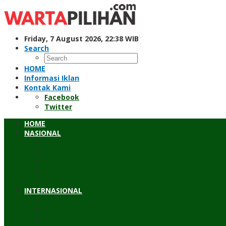
Skip
to
content
Friday, 7 August 2026, 22:38 WIB
Search
HOME
Informasi Iklan
Kontak Kami
Facebook
Twitter
HOME
NASIONAL
Hukum & Kriminal
Pendidikan
Peristiwa
Sosial
Wawancara
INTERNASIONAL
Asean
Asia Pasifik
Eropa & Amerika