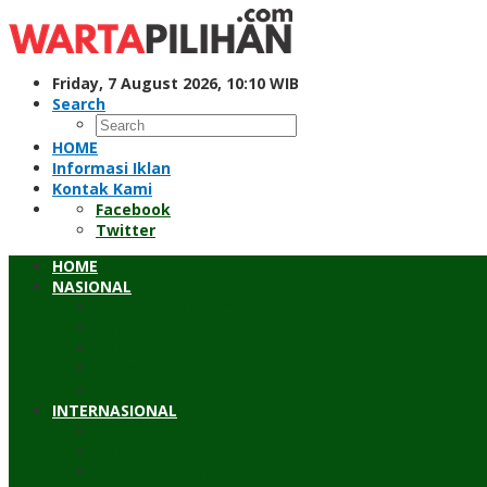
Skip
to
content
Friday, 7 August 2026, 10:10 WIB
Search
HOME
Informasi Iklan
Kontak Kami
Facebook
Twitter
HOME
NASIONAL
Hukum & Kriminal
Pendidikan
Peristiwa
Sosial
Wawancara
INTERNASIONAL
Asean
Asia Pasifik
Eropa & Amerika