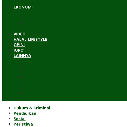
Timur Tengah
EKONOMI
Bisnis
Pariwisata
Budaya
Keuangan
VIDEO
HALAL LIFESTYLE
OPINI
IQRO’
LAINNYA
ILTEK
Investigasi
Kesehatan
Kisah
Perjalanan
Resensi
Permakultur
Kolom Santri
Hukum & Kriminal
Pendidikan
Sosial
Peristiwa