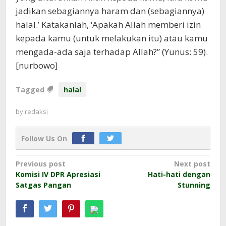
jadikan sebagiannya haram dan (sebagiannya)
halal.’ Katakanlah, ‘Apakah Allah memberi izin
kepada kamu (untuk melakukan itu) atau kamu
mengada-ada saja terhadap Allah?” (Yunus: 59).
[nurbowo]
Tagged
halal
by
redaksi
Follow Us On
Post
Previous post
Next post
Komisi IV DPR Apresiasi
Hati-hati dengan
navigation
Satgas Pangan
Stunning