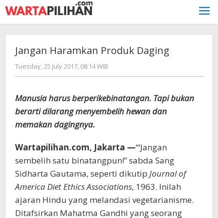
Skip
to
content
Jangan Haramkan Produk Daging
by
Tuesday, 25 July 2017, 08:14 WIB
redaksi
Manusia harus berperikebinatangan. Tapi bukan
berarti dilarang menyembelih hewan dan
memakan dagingnya.
Wartapilihan.com, Jakarta —
“‘Jangan
sembelih satu binatangpun!” sabda Sang
Sidharta Gautama, seperti dikutip
Journal of
America Diet Ethics Associations
, 1963. Inilah
ajaran Hindu yang melandasi vegetarianisme.
Ditafsirkan Mahatma Gandhi yang seorang