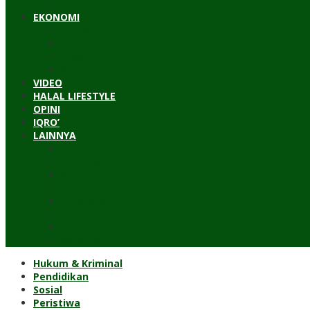
Timur Tengah
EKONOMI
Bisnis
Pariwisata
Budaya
Keuangan
VIDEO
HALAL LIFESTYLE
OPINI
IQRO’
LAINNYA
ILTEK
Investigasi
Kesehatan
Kisah
Perjalanan
Resensi
Permakultur
Kolom Santri
Hukum & Kriminal
Pendidikan
Sosial
Peristiwa