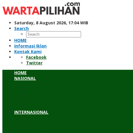
Skip
to
content
Saturday, 8 August 2026, 17:04 WIB
Search
HOME
Informasi Iklan
Kontak Kami
Facebook
Twitter
HOME
NASIONAL
Hukum & Kriminal
Pendidikan
Peristiwa
Sosial
Wawancara
INTERNASIONAL
Asean
Asia Pasifik
Eropa & Amerika