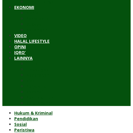
Timur Tengah
EKONOMI
Bisnis
Pariwisata
Budaya
Keuangan
VIDEO
HALAL LIFESTYLE
OPINI
IQRO’
LAINNYA
ILTEK
Investigasi
Kesehatan
Kisah
Perjalanan
Resensi
Permakultur
Kolom Santri
Hukum & Kriminal
Pendidikan
Sosial
Peristiwa