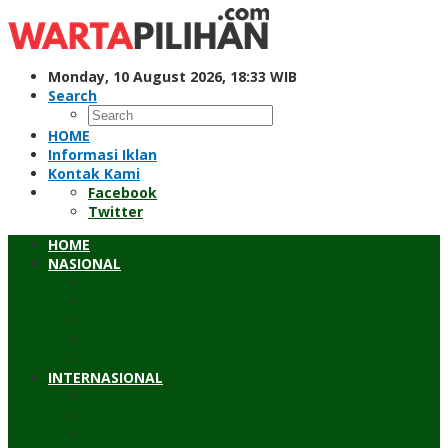
Skip
to
content
Monday, 10 August 2026, 18:33 WIB
Search
HOME
Informasi Iklan
Kontak Kami
Facebook
Twitter
HOME
NASIONAL
Hukum & Kriminal
Pendidikan
Peristiwa
Sosial
Wawancara
INTERNASIONAL
Asean
Asia Pasifik
Eropa & Amerika