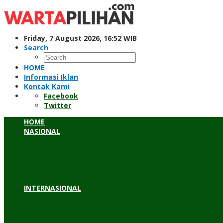
Skip
to
content
Friday, 7 August 2026, 16:52 WIB
Search
HOME
Informasi Iklan
Kontak Kami
Facebook
Twitter
HOME
NASIONAL
Hukum & Kriminal
Pendidikan
Peristiwa
Sosial
Wawancara
INTERNASIONAL
Asean
Asia Pasifik
Eropa & Amerika