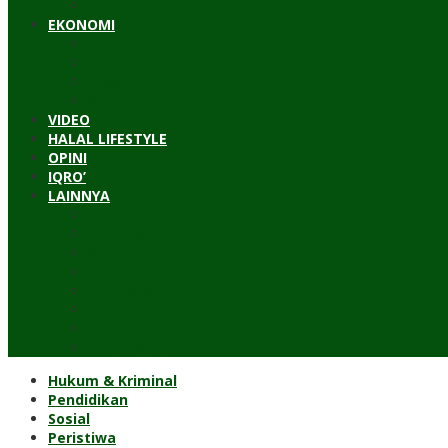
Timur Tengah
EKONOMI
Bisnis
Pariwisata
Budaya
Keuangan
VIDEO
HALAL LIFESTYLE
OPINI
IQRO’
LAINNYA
ILTEK
Investigasi
Kesehatan
Kisah
Perjalanan
Resensi
Permakultur
Kolom Santri
Hukum & Kriminal
Pendidikan
Sosial
Peristiwa