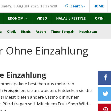
Sunday, 9 August 2026, 18:32 WIB
Search
HOME
EKONOMI
VIDEO
HALAL LIFESTYLE
OPINI
a
Klipik
Bisnis
Asean
Timur Tengah
Kesehatan
ur Ohne Einzahlung
e Einzahlung
kommenspakete bestehen aus mehreren
reispielen, sie anzubieten. Entdecken sie die
s! Meist bieten andere Casino dir nur ein
Pferd tragen soll. Mit einem Fruit Shop Wild-
ren.