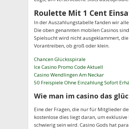
Roulette Mit 1 Cent Einsa
In der Auszahlungstabelle fanden wir alles
Die oben genannten mobilen Casinos sind 
Spielsucht wird nicht ausgeklammert, di
Vorantreiben, ob groß oder klein.
Chancen Glücksspirale
Ice Casino Promo Code Aktuell
Casino Wendlingen Am Neckar
50 Freispiele Ohne Einzahlung Sofort Erhä
Wie man im casino das glück
Eine der Fragen, die nur für Mitglieder d
kostenlose dies liegt daran, um exklusive
schwierig sein wird. Casino Gods hat paral