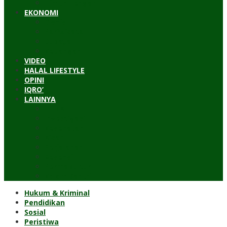
Timur Tengah
EKONOMI
Bisnis
Pariwisata
Budaya
Keuangan
VIDEO
HALAL LIFESTYLE
OPINI
IQRO’
LAINNYA
ILTEK
Investigasi
Kesehatan
Kisah
Perjalanan
Resensi
Permakultur
Kolom Santri
Hukum & Kriminal
Pendidikan
Sosial
Peristiwa