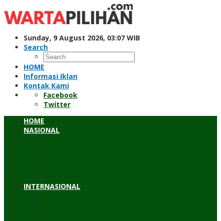
Skip
to
content
Sunday, 9 August 2026, 03:07 WIB
Search
HOME
Informasi Iklan
Kontak Kami
Facebook
Twitter
HOME
NASIONAL
Hukum & Kriminal
Pendidikan
Peristiwa
Sosial
Wawancara
INTERNASIONAL
Asean
Asia Pasifik
Eropa & Amerika