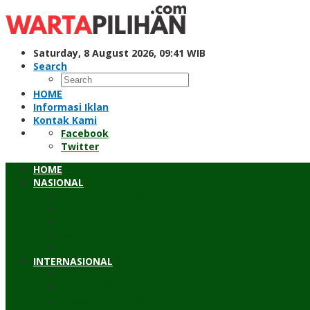
Skip
to
content
Saturday, 8 August 2026, 09:41 WIB
Search
HOME
Informasi Iklan
Kontak Kami
Facebook
Twitter
HOME
NASIONAL
Hukum & Kriminal
Pendidikan
Peristiwa
Sosial
Wawancara
INTERNASIONAL
Asean
Asia Pasifik
Eropa & Amerika