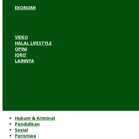
Timur Tengah
EKONOMI
Bisnis
Pariwisata
Budaya
Keuangan
VIDEO
HALAL LIFESTYLE
OPINI
IQRO’
LAINNYA
ILTEK
Investigasi
Kesehatan
Kisah
Perjalanan
Resensi
Permakultur
Kolom Santri
Hukum & Kriminal
Pendidikan
Sosial
Peristiwa