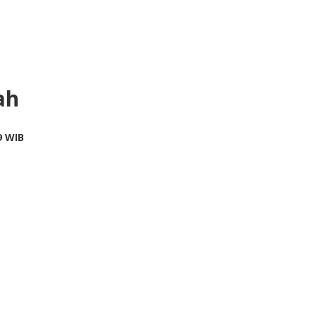
ah
by
9 WIB
redaksi